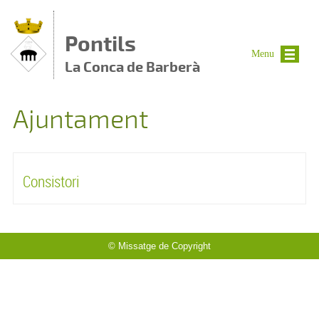
Vés al contingut
Pontils
Menu
La Conca de Barberà
Ajuntament
Consistori
© Missatge de Copyright