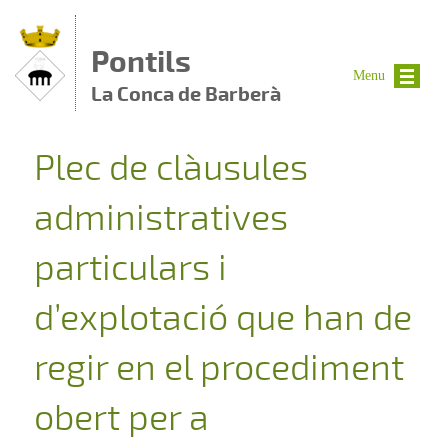
Vés al contingut
Pontils
Menu
La Conca de Barberà
Plec de clàusules
administratives
particulars i
d’explotació que han de
regir en el procediment
obert per a